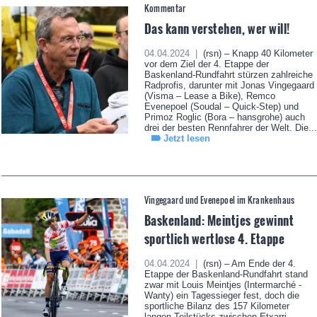
Kommentar
Das kann verstehen, wer will!
04.04.2024 |
(rsn) – Knapp 40 Kilometer
vor dem Ziel der 4. Etappe der
Baskenland-Rundfahrt stürzen zahlreiche
Radprofis, darunter mit Jonas Vingegaard
(Visma – Lease a Bike), Remco
Evenepoel (Soudal – Quick-Step) und
Primoz Roglic (Bora – hansgrohe) auch
drei der besten Rennfahrer der Welt. Die...
Jetzt lesen
Vingegaard und Evenepoel im Krankenhaus
Baskenland: Meintjes gewinnt
sportlich wertlose 4. Etappe
04.04.2024 |
(rsn) – Am Ende der 4.
Etappe der Baskenland-Rundfahrt stand
zwar mit Louis Meintjes (Intermarché -
Wanty) ein Tagessieger fest, doch die
sportliche Bilanz des 157 Kilometer
langen Teilstücks zwischen Etxarri