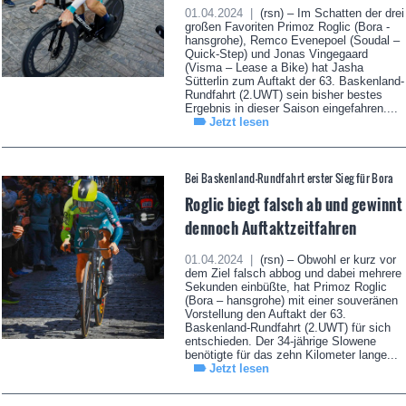
01.04.2024 |
(rsn) – Im Schatten der drei
großen Favoriten Primoz Roglic (Bora -
hansgrohe), Remco Evenepoel (Soudal –
Quick-Step) und Jonas Vingegaard
(Visma – Lease a Bike) hat Jasha
Sütterlin zum Auftakt der 63. Baskenland-
Rundfahrt (2.UWT) sein bisher bestes
Ergebnis in dieser Saison eingefahren....
Jetzt lesen
Bei Baskenland-Rundfahrt erster Sieg für Bora
Roglic biegt falsch ab und gewinnt
dennoch Auftaktzeitfahren
01.04.2024 |
(rsn) – Obwohl er kurz vor
dem Ziel falsch abbog und dabei mehrere
Sekunden einbüßte, hat Primoz Roglic
(Bora – hansgrohe) mit einer souveränen
Vorstellung den Auftakt der 63.
Baskenland-Rundfahrt (2.UWT) für sich
entschieden. Der 34-jährige Slowene
benötigte für das zehn Kilometer lange...
Jetzt lesen