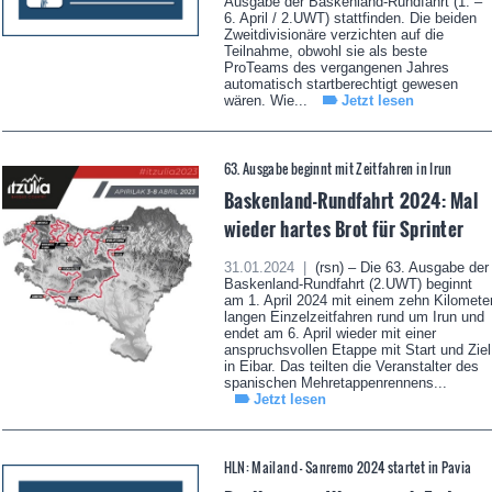
Ausgabe der Baskenland-Rundfahrt (1. –
6. April / 2.UWT) stattfinden. Die beiden
Zweitdivisionäre verzichten auf die
Teilnahme, obwohl sie als beste
ProTeams des vergangenen Jahres
automatisch startberechtigt gewesen
wären. Wie...
Jetzt lesen
63. Ausgabe beginnt mit Zeitfahren in Irun
Baskenland-Rundfahrt 2024: Mal
wieder hartes Brot für Sprinter
31.01.2024 |
(rsn) – Die 63. Ausgabe der
Baskenland-Rundfahrt (2.UWT) beginnt
am 1. April 2024 mit einem zehn Kilomete
langen Einzelzeitfahren rund um Irun und
endet am 6. April wieder mit einer
anspruchsvollen Etappe mit Start und Ziel
in Eibar. Das teilten die Veranstalter des
spanischen Mehretappenrennens...
Jetzt lesen
HLN: Mailand - Sanremo 2024 startet in Pavia