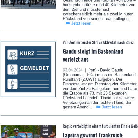
Gesamtführende und Kapitän von Bora –
hansgrohe stürzte rund 40 Kilometer vor
dem Ziel und musste nach
zwischenzeitlich mehr als zwei Minuten
Rückstand von seinen Teamkollegen...
Jetzt lesen
Van Aert mit erster Strava-Aktivität nach Sturz
Gaudu steigt im Baskenland
verletzt aus
03.04.2024 |
(rsn) - David Gaudu
(Groupama – FDJ) muss die Baskenland-
Rundfahrt (2.UWT) aufgeben. Der
Franzose war am Dienstag vier Kilometer
vor dem Ziel zu Fall gekommen und hatte
die Etappe als 73. mit 23 Sekunden
Rückstand beendet. “David hat schwere
Verletzungen an der rechten Hand, die
gestern Abend...
Jetzt lesen
Roglic verteidigt in einem turbulenten Finale Gelb
Lapeira gewinnt Frankreich-