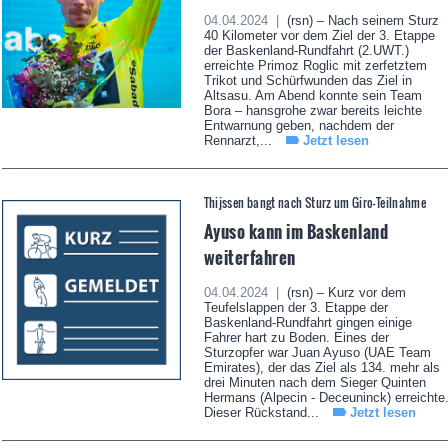
04.04.2024 |
(rsn) – Nach seinem Sturz
40 Kilometer vor dem Ziel der 3. Etappe
der Baskenland-Rundfahrt (2.UWT.)
erreichte Primoz Roglic mit zerfetztem
Trikot und Schürfwunden das Ziel in
Altsasu. Am Abend konnte sein Team
Bora – hansgrohe zwar bereits leichte
Entwarnung geben, nachdem der
Rennarzt,...
Jetzt lesen
Thijssen bangt nach Sturz um Giro-Teilnahme
Ayuso kann im Baskenland
weiterfahren
04.04.2024 |
(rsn) – Kurz vor dem
Teufelslappen der 3. Etappe der
Baskenland-Rundfahrt gingen einige
Fahrer hart zu Boden. Eines der
Sturzopfer war Juan Ayuso (UAE Team
Emirates), der das Ziel als 134. mehr als
drei Minuten nach dem Sieger Quinten
Hermans (Alpecin - Deceuninck) erreichte
Dieser Rückstand...
Jetzt lesen