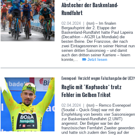
Abstecher der Baskenland-
Rundfahrt
02.04.2024 |
(rsn) – Im finalen
Bergaufsprint der 2. Etappe der
Baskenland-Rundfahrt hatte Paul Lapeira
(Decathlon – AG2R La Mondiale) die
besten Beine. Der Franzose, der nach
zwei Eintagesrennen in seiner Heimat nun
seinen dritten Saisonsieg – und damit
auch den dritten seiner Karriere – feiern
konnte,...
Jetzt lesen
Evenepoel: Verzicht wegen Falschangabe der UCI
Roglic mit ’Kopfsocke‘ trotz
Fehler im Gelben Trikot
02.04.2024 |
(rsn) – Remco Evenepoel
(Soudal – Quick-Step) war mit der
Empfehlung von bereits vier Saisonsiegen
zur Baskenland-Rundfahrt (2.UWT)
angereist. Der Belgier war bei der
französischen Fernfahrt Zweiter geworden
und hatte sich zudem den Sieg auf der