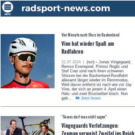
Vier Monate nach Sturz im Baskenland
Vine hat wieder Spaß am
Radfahren
31.07.2024 |
(rsn) – Jonas Vingegaard,
Remco Evenepoel, Primoz Roglic und
Stef Cras sind nach ihren schweren
Stürzen bei der Baskenland-Rundfahrt
allesamt längst wieder im Rennmodus.
Weit davon entfernt ist nach wie vor Jay
Vine, der sich an jenem 4. April einen
Hals- und zwei Brustwirbel brach. Nun
gab...
Jetzt lesen
“Sowas darf man nicht sagen“
Vingegaards Verletzungen:
Zeeman verweist Zweifel ins Reich