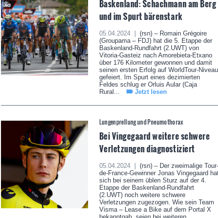
Baskenland: Schachmann am Berg
und im Spurt bärenstark
05.04.2024 |
(rsn) – Romain Grégoire
(Groupama – FDJ) hat die 5. Etappe der
Baskenland-Rundfahrt (2.UWT) von
Vitoria-Gasteiz nach Amorebieta-Etxano
über 176 Kilometer gewonnen und damit
seinen ersten Erfolg auf WorldTour-Niveau
gefeiert. Im Spurt eines dezimierten
Feldes schlug er Orluis Aular (Caja
Rural...
Jetzt lesen
Lungenprellung und Pneumothorax
Bei Vingegaard weitere schwere
Verletzungen diagnostiziert
05.04.2024 |
(rsn) – Der zweimalige Tour
de-France-Gewinner Jonas Vingegaard ha
sich bei seinem üblen Sturz auf der 4.
Etappe der Baskenland-Rundfahrt
(2.UWT) noch weitere schwere
Verletzungen zugezogen. Wie sein Team
Visma – Lease a Bike auf dem Portal X
bekanntgab, seien bei weiteren