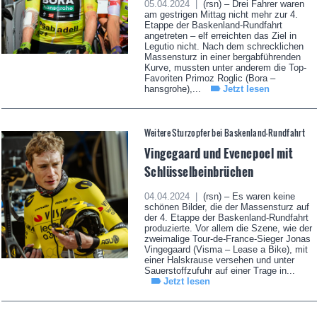
05.04.2024 |
(rsn) – Drei Fahrer waren
am gestrigen Mittag nicht mehr zur 4.
Etappe der Baskenland-Rundfahrt
angetreten – elf erreichten das Ziel in
Legutio nicht. Nach dem schrecklichen
Massensturz in einer bergabführenden
Kurve, mussten unter anderem die Top-
Favoriten Primoz Roglic (Bora –
hansgrohe),...
Jetzt lesen
Weitere Sturzopfer bei Baskenland-Rundfahrt
Vingegaard und Evenepoel mit
Schlüsselbeinbrüchen
04.04.2024 |
(rsn) – Es waren keine
schönen Bilder, die der Massensturz auf
der 4. Etappe der Baskenland-Rundfahrt
produzierte. Vor allem die Szene, wie der
zweimalige Tour-de-France-Sieger Jonas
Vingegaard (Visma – Lease a Bike), mit
einer Halskrause versehen und unter
Sauerstoffzufuhr auf einer Trage in...
Jetzt lesen