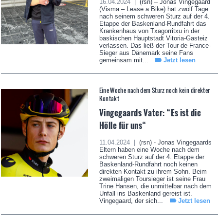
16.04.2024 |
(rsn) – Jonas Vingegaard
(Visma – Lease a Bike) hat zwölf Tage
nach seinem schweren Sturz auf der 4.
Etappe der Baskenland-Rundfahrt das
Krankenhaus von Txagorritxu in der
baskischen Hauptstadt Vitoria-Gasteiz
verlassen. Das ließ der Tour de France-
Sieger aus Dänemark seine Fans
gemeinsam mit...
Jetzt lesen
Eine Woche nach dem Sturz noch kein direkter
Kontakt
Vingegaards Vater: “Es ist die
Hölle für uns“
11.04.2024 |
(rsn) - Jonas Vingegaards
Eltern haben eine Woche nach dem
schweren Sturz auf der 4. Etappe der
Baskenland-Rundfahrt noch keinen
direkten Kontakt zu ihrem Sohn. Beim
zweimaligen Toursieger ist seine Frau
Trine Hansen, die unmittelbar nach dem
Unfall ins Baskenland gereist ist.
Vingegaard, der sich...
Jetzt lesen