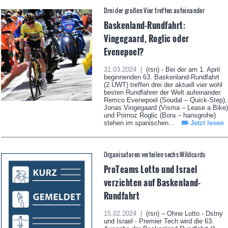
Drei der großen Vier treffen aufeinander
Baskenland-Rundfahrt:
Vingegaard, Roglic oder
Evenepoel?
31.03.2024 |
(rsn) - Bei der am 1. April
beginnenden 63. Baskenland-Rundfahrt
(2.UWT) treffen drei der aktuell vier wohl
besten Rundfahrer der Welt aufeinander.
Remco Evenepoel (Soudal – Quick-Step),
Jonas Vingegaard (Visma – Lease a Bike)
und Primoz Roglic (Bora – hansgrohe)
stehen im spanischen...
Jetzt lesen
Organisatoren verteilen sechs Wildcards
ProTeams Lotto und Israel
verzichten auf Baskenland-
Rundfahrt
15.02.2024 |
(rsn) – Ohne Lotto - Dstny
und Israel - Premier Tech wird die 63.