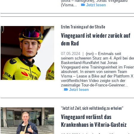
(Bora – hansgrohe), Jonas Vingegaard
(Visma...
Jetzt lesen
Erstes Training auf der Straße
Vingegaard ist wieder zurück auf
dem Rad
07.05.2024 |
(rsn) – Erstmals seit
seinem schweren Sturz am 4. April bei de
Baskenland-Rundfahrt hat Jonas
Vingegaard eine Trainingseinheit im Freie
absolviert. In einem von seinem Team
Visma – Lease a Bike auf der Plattform X
veröffentlichten Video zeigte sich der
zweimalige Tour-de-France-Gewinner...
Jetzt lesen
“Jetzt ist Zeit, sich vollständig zu erholen“
Vingegaard verlässt das
Krankenhaus in Vitoria-Gasteiz