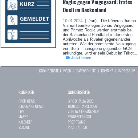
Roglic gegen Vingegaard: Erstes
Duell im Baskenland
10.01.2024 |
(rsn) – Die früheren Jumbo-
Visma-Teamkollegen Jonas Vingegaard
und Primoz Roglic werden erstmals bei
der Baskenland-Rundfahrt in der ersten
Aprilwoche als Rivalen gegeneinander
antreten. Wie der prominente Neuzugang
von Bora – hansgrohe gegenüber GCN
ankündigte, wird er sein Debüt im Trikot...
Jetzt lesen
COOKIE EINSTELLUNGEN
|
DATENSCHUTZ
|
KONTAKT
|
IMPRESSUM
RUBRIKEN
SONDERSEITEN
PROFI-NEWS
GIRO D`ITALIA 2026
JEDERMANN-NEWS
TOUR DE FRANCE 2026
LIVE
VUELTA A ESPAÑA 2026
MARKT
RENNERGEBNISSE
KALENDER
PROFI-TEAMS
VEREINE
PROFI-FAHRER