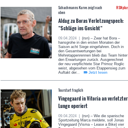
Schachmanns Kurve zeigt nach
RSNplu
oben
Aldag zu Boras Verletzungspech:
“Schläge ins Gesicht“
09.04.2024 |
(rsn) – Zwar hat Bora –
hansgrohe in den ersten Monaten der
Saison acht Siege eingefahren. Doch in
den Gesamtwertungen bei
Mehretappenrennen blieb das Team hinter
den Erwartungen zurück. Ausgerechnet
der neu verpflichtete Star Primoz Roglic
weist, abgesehen vom Etappensieg zum
Auftakt der...
Jetzt lesen
Tourstart fraglich
Vingegaard in Vitoria an verletzter
Lunge operiert
09.04.2024 |
(rsn) – Wie die spanische
Sportzeitung Marca meldete, soll Jonas
Vingegaard (Visma – Lease a Bike) vier