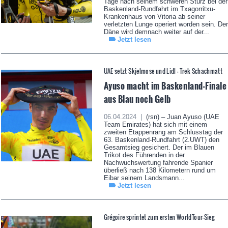
Tage nach seinem schweren Sturz bei der
Baskenland-Rundfahrt im Txagorritxu-
Krankenhaus von Vitoria ab seiner
verletzten Lunge operiert worden sein. Der
Däne wird demnach weiter auf der...
Jetzt lesen
UAE setzt Skjelmose und Lidl – Trek Schachmatt
Ayuso macht im Baskenland-Finale
aus Blau noch Gelb
06.04.2024 |
(rsn) – Juan Ayuso (UAE
Team Emirates) hat sich mit einem
zweiten Etappenrang am Schlusstag der
63. Baskenland-Rundfahrt (2.UWT) den
Gesamtsieg gesichert. Der im Blauen
Trikot des Führenden in der
Nachwuchswertung fahrende Spanier
überließ nach 138 Kilometern rund um
Eibar seinem Landsmann...
Jetzt lesen
Grégoire sprintet zum ersten WorldTour-Sieg