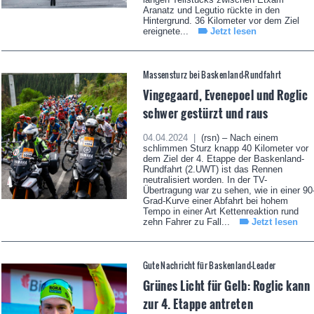
Aranatz und Legutio rückte in den
Hintergrund. 36 Kilometer vor dem Ziel
ereignete...
Jetzt lesen
Massensturz bei Baskenland-Rundfahrt
Vingegaard, Evenepoel und Roglic
schwer gestürzt und raus
04.04.2024 |
(rsn) – Nach einem
schlimmen Sturz knapp 40 Kilometer vor
dem Ziel der 4. Etappe der Baskenland-
Rundfahrt (2.UWT) ist das Rennen
neutralisiert worden. In der TV-
Übertragung war zu sehen, wie in einer 90
Grad-Kurve einer Abfahrt bei hohem
Tempo in einer Art Kettenreaktion rund
zehn Fahrer zu Fall...
Jetzt lesen
Gute Nachricht für Baskenland-Leader
Grünes Licht für Gelb: Roglic kann
zur 4. Etappe antreten