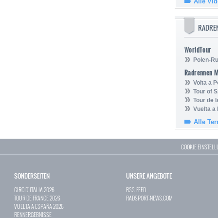
Alle Vi
RADRE
WorldTour
Polen-Ru
Radrennen 
Volta a P
Tour of 
Tour de 
Vuelta a
Alle Te
COOKIE EINSTEL
SONDERSEITEN
UNSERE ANGEBOTE
GIRO D`ITALIA 2026
RSS-FEED
TOUR DE FRANCE 2026
RADSPORT-NEWS.COM
VUELTA A ESPAÑA 2026
RENNERGEBNISSE