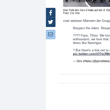
Das Feld des Giro d´Italia auf der 6. Et
Facebook
Foto: Cor Vos
zwei weiteren Männern der Grupp
Twitter
Respect the riders. Respe
Newsletter:
???? Fans, Tifosi. We lov
enthusiasm, we love that 
dress like flamingos.
? But there's a line not to
pic.twitter.com/iO7wJN
— Giro d'Italia (@giroditalia