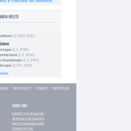
deos & Podcasts im Überblick
NNEN HEUTE
ndfahrt
(2.UWT, POL)
Männer
ortugal
(2.1, POR)
Szeklerland
(2.2, ROU)
la Guadeloupe
(2.2, FRA)
 Burgos
(2.Pro, ESP)
rmine
LUNGEN
|
DATENSCHUTZ
|
KONTAKT
|
IMPRESSUM
ÜBER UNS
KONTAKT ZUR REDAKTION
WERBUNG & MEDIADATEN
PRODUKTINFORMATIONEN
ETHIKRICHTLINIE