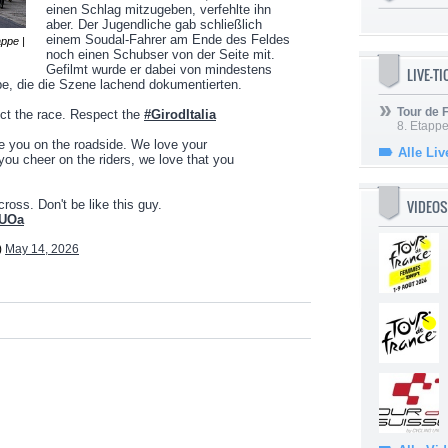
einen Schlag mitzugeben, verfehlte ihn
aber. Der Jugendliche gab schließlich
einem Soudal-Fahrer am Ende des Feldes
appe |
noch einen Schubser von der Seite mit.
Gefilmt wurde er dabei von mindestens
LIVE-T
e, die die Szene lachend dokumentierten.
Tour de
ct the race. Respect the
#GirodItalia
8. Etappe
e you on the roadside. We love your
Alle Liv
you cheer on the riders, we love that you
VIDEOS
 cross. Don't be like this guy.
kUOa
)
May 14, 2026