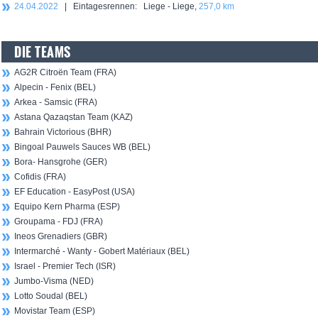
24.04.2022
| Eintagesrennen: Liege - Liege,
257,0 km
DIE TEAMS
AG2R Citroën Team (FRA)
Alpecin - Fenix (BEL)
Arkea - Samsic (FRA)
Astana Qazaqstan Team (KAZ)
Bahrain Victorious (BHR)
Bingoal Pauwels Sauces WB (BEL)
Bora- Hansgrohe (GER)
Cofidis (FRA)
EF Education - EasyPost (USA)
Equipo Kern Pharma (ESP)
Groupama - FDJ (FRA)
Ineos Grenadiers (GBR)
Intermarché - Wanty - Gobert Matériaux (BEL)
Israel - Premier Tech (ISR)
Jumbo-Visma (NED)
Lotto Soudal (BEL)
Movistar Team (ESP)