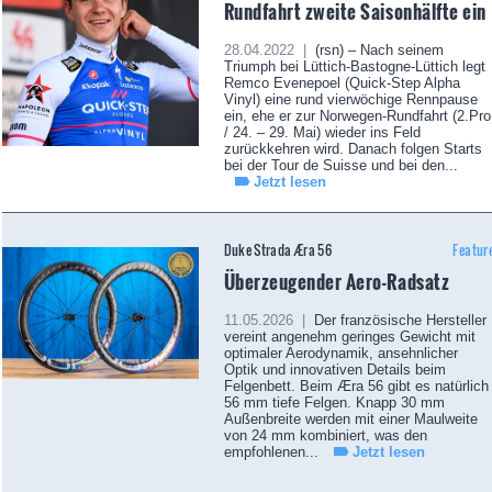
Rundfahrt zweite Saisonhälfte ein
28.04.2022 |
(rsn) – Nach seinem
Triumph bei Lüttich-Bastogne-Lüttich legt
Remco Evenepoel (Quick-Step Alpha
Vinyl) eine rund vierwöchige Rennpause
ein, ehe er zur Norwegen-Rundfahrt (2.Pro
/ 24. – 29. Mai) wieder ins Feld
zurückkehren wird. Danach folgen Starts
bei der Tour de Suisse und bei den...
Jetzt lesen
Duke Strada Æra 56
Featur
Überzeugender Aero-Radsatz
11.05.2026 |
Der französische Hersteller
vereint angenehm geringes Gewicht mit
optimaler Aerodynamik, ansehnlicher
Optik und innovativen Details beim
Felgenbett. Beim Æra 56 gibt es natürlich
56 mm tiefe Felgen. Knapp 30 mm
Außenbreite werden mit einer Maulweite
von 24 mm kombiniert, was den
empfohlenen...
Jetzt lesen