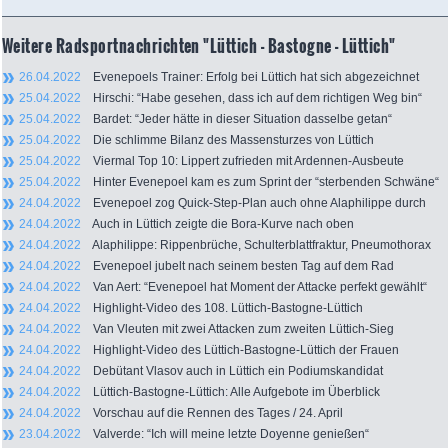
Weitere Radsportnachrichten "Lüttich - Bastogne - Lüttich"
26.04.2022
Evenepoels Trainer: Erfolg bei Lüttich hat sich abgezeichnet
25.04.2022
Hirschi: “Habe gesehen, dass ich auf dem richtigen Weg bin“
25.04.2022
Bardet: “Jeder hätte in dieser Situation dasselbe getan“
25.04.2022
Die schlimme Bilanz des Massensturzes von Lüttich
25.04.2022
Viermal Top 10: Lippert zufrieden mit Ardennen-Ausbeute
25.04.2022
Hinter Evenepoel kam es zum Sprint der “sterbenden Schwäne“
24.04.2022
Evenepoel zog Quick-Step-Plan auch ohne Alaphilippe durch
24.04.2022
Auch in Lüttich zeigte die Bora-Kurve nach oben
24.04.2022
Alaphilippe: Rippenbrüche, Schulterblattfraktur, Pneumothorax
24.04.2022
Evenepoel jubelt nach seinem besten Tag auf dem Rad
24.04.2022
Van Aert: “Evenepoel hat Moment der Attacke perfekt gewählt“
24.04.2022
Highlight-Video des 108. Lüttich-Bastogne-Lüttich
24.04.2022
Van Vleuten mit zwei Attacken zum zweiten Lüttich-Sieg
24.04.2022
Highlight-Video des Lüttich-Bastogne-Lüttich der Frauen
24.04.2022
Debütant Vlasov auch in Lüttich ein Podiumskandidat
24.04.2022
Lüttich-Bastogne-Lüttich: Alle Aufgebote im Überblick
24.04.2022
Vorschau auf die Rennen des Tages / 24. April
23.04.2022
Valverde: “Ich will meine letzte Doyenne genießen“