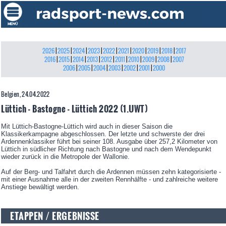
2026
|
2025
|
2024
|
2023
|
2022
|
2021
|
2020
|
2019
|
2018
|
2017
2016
|
2015
|
2014
|
2013
|
2012
|
2011
|
2010
|
2009
|
2008
|
2007
2006
|
2005
|
2004
|
2003
|
2002
|
2001
|
2000
Belgien, 24.04.2022
Lüttich - Bastogne - Lüttich 2022 (1.UWT)
Mit Lüttich-Bastogne-Lüttich wird auch in dieser Saison die
Klassikerkampagne abgeschlossen. Der letzte und schwerste der drei
Ardennenklassiker führt bei seiner 108. Ausgabe über 257,2 Kilometer von
Lüttich in südlicher Richtung nach Bastogne und nach dem Wendepunkt
wieder zurück in die Metropole der Wallonie.
Auf der Berg- und Talfahrt durch die Ardennen müssen zehn kategorisierte -
mit einer Ausnahme alle in der zweiten Rennhälfte - und zahlreiche weitere
Anstiege bewältigt werden.
ETAPPEN / ERGEBNISSE