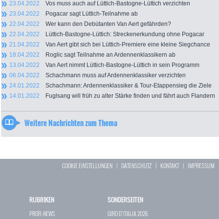
23.04.2022
Vos muss auch auf Lüttich-Bastogne-Lüttich verzichten
23.04.2022
Pogacar sagt Lüttich-Teilnahme ab
22.04.2022
Wer kann den Debütanten Van Aert gefährden?
22.04.2022
Lüttich-Bastogne-Lüttich: Streckenerkundung ohne Pogacar
21.04.2022
Van Aert gibt sich bei Lüttich-Premiere eine kleine Siegchance
18.04.2022
Roglic sagt Teilnahme an Ardennenklassikern ab
13.04.2022
Van Aert nimmt Lüttich-Bastogne-Lüttich in sein Programm
06.04.2022
Schachmann muss auf Ardennenklassiker verzichten
24.01.2022
Schachmann: Ardennenklassiker & Tour-Etappensieg die Ziele
14.01.2022
Fuglsang will früh zu alter Stärke finden und fährt auch Flandern
Weitere Nachrichten zum Thema
COOKIE EINSTELLUNGEN
|
DATENSCHUTZ
|
KONTAKT
|
IMPRESSUM
RUBRIKEN
SONDERSEITEN
PROFI-NEWS
GIRO D`ITALIA 2026