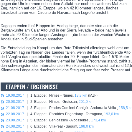
gegen die Uhr kommen neben dem Auftakt nur noch ein weiteres Mal zum
Zug, nämlich auf der 16. Etappe, wo ein 42 Kilometer langes, flaches
Einzelzeitfahren vom Circuito de Navarra nach Logroño ansteht.
Dagegen enden fünf Etappen im Hochgebirge, darunter sind auch die
Bergankünfte am Calar Alto und in der Sierra Nevada – beide nach jeweils
mehr als 20 Kilometer langen Anstiegen - ,die beide in der zweiten Woche in
Andalusien in Süd-Spanien anstehen.
Die Entscheidung im Kampf um das Rote Trikotwird allerdings wohl erst am
vorletzten Tag im Norden des Landes fallen, wenn der furchteinflößende Alto
de L´Angliru das spektakuläre Finale der 20. Etappe bildet. Der 1.570 Meter
hohe Berg in Asturien, der bisher viermal im Vuelta-Programm stand, zählt z
den schwierigsten des internationalen Rennkalenders und weist auf rund 12,5
Kilometern Länge eine durchschnittliche Steigung von fast zehn Prozent auf.
ETAPPEN / ERGEBNISSE
19.08.2017
| 1. Etappe: Nîmes - Nîmes,
13,8 km
(MZF)
20.08.2017
| 2. Etappe: Nîmes - Gruissan,
201,0 km
21.08.2017
| 3. Etappe: Prades Conflent Canigó - Andorra la Vella ,
158,5 k
22.08.2017
| 4. Etappe: Escaldes-Engordany - Tarragona,
193,0 km
23.08.2017
| 5. Etappe: Benicassim - Alcossebre ,
173,4 km
24.08.2017
| 6. Etappe: Vila-real - Sagunt,
198,0 km