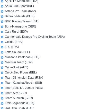
Ag2R La Mondiale (FRA)
Aqua Blue Sport (IRL)
Astana Pro Team (KAZ)
Bahrain-Merida (BHR)
BMC Racing Team (USA)
Bora-Hansgrohe (GER)
Caja Rural (ESP)
Cannondale Drapac Pro Cycling Team (USA)
Cofidis (FRA)
FDJ (FRA)
Lotto Soudal (BEL)
Manzana Postobon (COL)
Movistar Team (ESP)
Orica-Scott (AUS)
Quick-Step Floors (BEL)
Team Dimension Data (RSA)
Team Katusha Alpecin (SUI)
Team Lotto NL-Jumbo (NED)
Team Sky (GBR)
Team Sunweb (GER)
Trek-Segafredo (USA)
UAE Abu Dhabi (UAE)