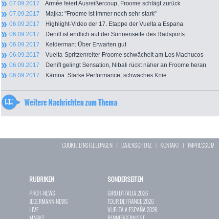
07.09.2017
Armée feiert Ausreißercoup, Froome schlägt zurück
07.09.2017
Majka: "Froome ist immer noch sehr stark"
06.09.2017
Highlight-Video der 17. Etappe der Vuelta a Espana
06.09.2017
Denifl ist endlich auf der Sonnenseite des Radsports
06.09.2017
Kelderman: Über Erwarten gut
06.09.2017
Vuelta-Spritzenreiter Froome schwächelt am Los Machucos
06.09.2017
Denifl gelingt Sensation, Nibali rückt näher an Froome heran
06.09.2017
Kämna: Starke Performance, schwaches Knie
Weitere Nachrichten zum Thema
COOKIE EINSTELLUNGEN
|
DATENSCHUTZ
|
KONTAKT
|
IMPRESSUM
RUBRIKEN
SONDERSEITEN
PROFI-NEWS
GIRO D`ITALIA 2026
JEDERMANN-NEWS
TOUR DE FRANCE 2026
LIVE
VUELTA A ESPAÑA 2026
MARKT
RENNERGEBNISSE