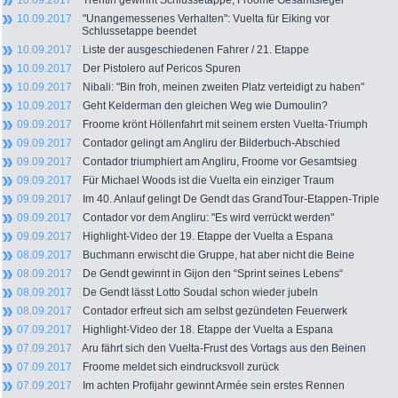
10.09.2017
Trentin gewinnt Schlussetappe, Froome Gesamtsieger
10.09.2017
"Unangemessenes Verhalten": Vuelta für Eiking vor
Schlussetappe beendet
10.09.2017
Liste der ausgeschiedenen Fahrer / 21. Etappe
10.09.2017
Der Pistolero auf Pericos Spuren
10.09.2017
Nibali: "Bin froh, meinen zweiten Platz verteidigt zu haben"
10.09.2017
Geht Kelderman den gleichen Weg wie Dumoulin?
09.09.2017
Froome krönt Höllenfahrt mit seinem ersten Vuelta-Triumph
09.09.2017
Contador gelingt am Angliru der Bilderbuch-Abschied
09.09.2017
Contador triumphiert am Angliru, Froome vor Gesamtsieg
09.09.2017
Für Michael Woods ist die Vuelta ein einziger Traum
09.09.2017
Im 40. Anlauf gelingt De Gendt das GrandTour-Etappen-Triple
09.09.2017
Contador vor dem Angliru: "Es wird verrückt werden"
09.09.2017
Highlight-Video der 19. Etappe der Vuelta a Espana
08.09.2017
Buchmann erwischt die Gruppe, hat aber nicht die Beine
08.09.2017
De Gendt gewinnt in Gijon den “Sprint seines Lebens“
08.09.2017
De Gendt lässt Lotto Soudal schon wieder jubeln
08.09.2017
Contador erfreut sich am selbst gezündeten Feuerwerk
07.09.2017
Highlight-Video der 18. Etappe der Vuelta a Espana
07.09.2017
Aru fährt sich den Vuelta-Frust des Vortags aus den Beinen
07.09.2017
Froome meldet sich eindrucksvoll zurück
07.09.2017
Im achten Profijahr gewinnt Armée sein erstes Rennen