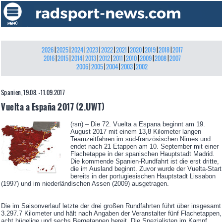
2026
|
2025
|
2024
|
2023
|
2022
|
2021
|
2020
|
2019
|
2018
|
2017
2016
|
2015
|
2014
|
2013
|
2012
|
2011
|
2010
|
2009
|
2008
|
2007
2006
|
2005
|
2004
|
2003
|
2002
Spanien, 19.08. - 11.09.2017
Vuelta a España 2017 (2.UWT)
(rsn) – Die 72. Vuelta a Espana beginnt am 19.
August 2017 mit einem 13,8 Kilometer langen
Teamzeitfahren im süd-französischen Nimes und
endet nach 21 Etappen am 10. September mit einer
Flachetappe in der spanischen Hauptstadt Madrid.
Die kommende Spanien-Rundfahrt ist die erst dritte,
die im Ausland beginnt. Zuvor wurde der Vuelta-Start
bereits in der portugiesischen Hauptstadt Lissabon
(1997) und im niederländischen Assen (2009) ausgetragen.
Die im Saisonverlauf letzte der drei großen Rundfahrten führt über insgesamt
3.297.7 Kilometer und hält nach Angaben der Veranstalter fünf Flachetappen,
acht hügelige und sechs Bergetappen bereit. Die Spezialisten im Kampf