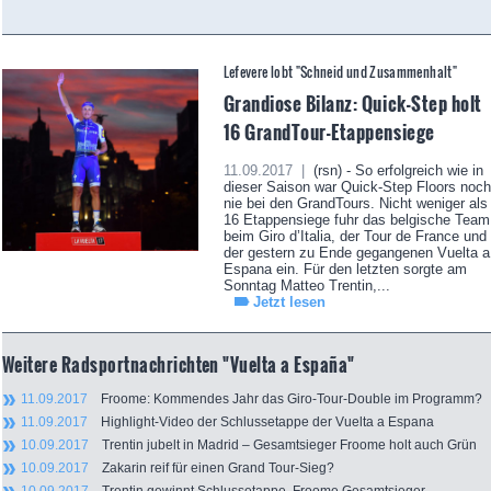
Lefevere lobt "Schneid und Zusammenhalt"
Grandiose Bilanz: Quick-Step holt
16 GrandTour-Etappensiege
11.09.2017 |
(rsn) - So erfolgreich wie in
dieser Saison war Quick-Step Floors noch
nie bei den GrandTours. Nicht weniger als
16 Etappensiege fuhr das belgische Team
beim Giro d’Italia, der Tour de France und
der gestern zu Ende gegangenen Vuelta a
Espana ein. Für den letzten sorgte am
Sonntag Matteo Trentin,...
Jetzt lesen
Weitere Radsportnachrichten "Vuelta a España"
11.09.2017
Froome: Kommendes Jahr das Giro-Tour-Double im Programm?
11.09.2017
Highlight-Video der Schlussetappe der Vuelta a Espana
10.09.2017
Trentin jubelt in Madrid – Gesamtsieger Froome holt auch Grün
10.09.2017
Zakarin reif für einen Grand Tour-Sieg?