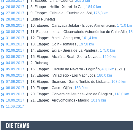
25.08.2017
| 7. Etappe: Llíria - Cuenca,
205,2 km
26.08.2017
| 8. Etappe: Hellín - Xorret de Catí,
184,0 km
27.08.2017
| 9. Etappe: Orihuela - Cumbre del Sol,
176,3 km
28.08.2017
| Erster Ruhetag
29.08.2017
| 10. Etappe: Caravaca Jubilar - Elpozo Alimentación,
171,0 km
30.08.2017
| 11. Etappe: Lorca - Observatorio Astronómico de Calar Alto,
18
31.08.2017
| 12. Etappe: Motril - Antequera,
161,4 km
01.09.2017
| 13. Etappe: Coín - Tomares ,
197,0 km
02.09.2017
| 14. Etappe: Écija - Sierra de La Pandera ,
175,0 km
03.09.2017
| 15. Etappe: Alcalá la Real - Sierra Nevada,
129,0 km
04.09.2017
| 2. Ruhetag
05.09.2017
| 16. Etappe: Circuito de Navarra - Logroño,
40,0 km
(EZF )
06.09.2017
| 17. Etappe: Villadiego - Los Machucos,
180,0 km
07.09.2017
| 18. Etappe: Suances - Santo Toribio de Liébana,
168,5 km
08.09.2017
| 19. Etappe: Caso - Gijón ,
153,0 km
09.09.2017
| 20. Etappe: Corvera de Asturias - Alto de l´Angliru ,
118,0 km
10.09.2017
| 21. Etappe: Arroyomolinos - Madrid,
101,9 km
11.09.2017
|
DIE TEAMS