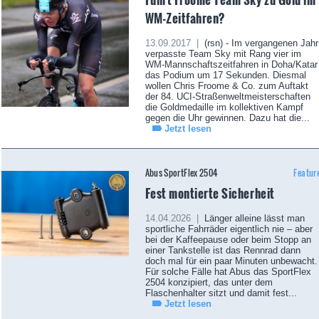
WM-Zeitfahren?
13.09.2017 |
(rsn) - Im vergangenen Jahr
verpasste Team Sky mit Rang vier im
WM-Mannschaftszeitfahren in Doha/Katar
das Podium um 17 Sekunden. Diesmal
wollen Chris Froome & Co. zum Auftakt
der 84. UCI-Straßenweltmeisterschaften
die Goldmedaille im kollektiven Kampf
gegen die Uhr gewinnen. Dazu hat die...
Jetzt lesen
Abus SportFlex 2504
Featur
Fest montierte Sicherheit
14.04.2026 |
Länger alleine lässt man
sportliche Fahrräder eigentlich nie – aber
bei der Kaffeepause oder beim Stopp an
einer Tankstelle ist das Rennrad dann
doch mal für ein paar Minuten unbewacht.
Für solche Fälle hat Abus das SportFlex
2504 konzipiert, das unter dem
Flaschenhalter sitzt und damit fest...
Jetzt lesen