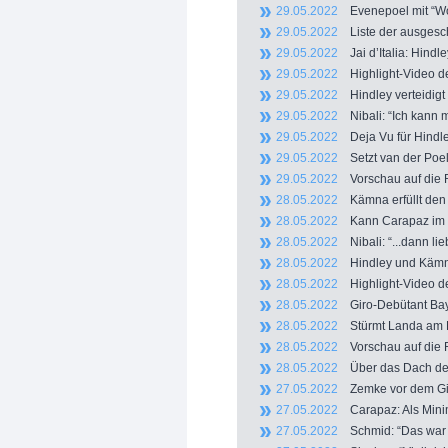
29.05.2022
Evenepoel mit “Wol
29.05.2022
Liste der ausgesch
29.05.2022
Jai d’Italia: Hindle
29.05.2022
Highlight-Video de
29.05.2022
Hindley verteidigt
29.05.2022
Nibali: “Ich kann m
29.05.2022
Deja Vu für Hindle
29.05.2022
Setzt van der Poel
29.05.2022
Vorschau auf die R
28.05.2022
Kämna erfüllt den 
28.05.2022
Kann Carapaz im Z
28.05.2022
Nibali: “...dann li
28.05.2022
Hindley und Kämna
28.05.2022
Highlight-Video de
28.05.2022
Giro-Debütant Baye
28.05.2022
Stürmt Landa am P
28.05.2022
Vorschau auf die R
28.05.2022
Über das Dach der 
27.05.2022
Zemke vor dem Giro
27.05.2022
Carapaz: Als Minim
27.05.2022
Schmid: “Das war si