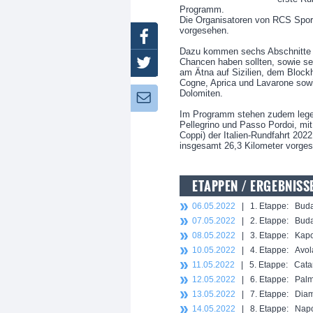
Programm.
Die Organisatoren von RCS Sport
vorgesehen.
Facebook
Dazu kommen sechs Abschnitte üb
Chancen haben sollten, sowie s
Twitter
am Ätna auf Sizilien, dem Blockh
Cogne, Aprica und Lavarone sow
Dolomiten.
Newsletter:
Im Programm stehen zudem legen
Pellegrino und Passo Pordoi, mi
Coppi) der Italien-Rundfahrt 202
insgesamt 26,3 Kilometer vorge
ETAPPEN / ERGEBNISS
06.05.2022
| 1. Etappe: Budap
07.05.2022
| 2. Etappe: Buda
08.05.2022
| 3. Etappe: Kapos
10.05.2022
| 4. Etappe: Avola
11.05.2022
| 5. Etappe: Catan
12.05.2022
| 6. Etappe: Palmi
13.05.2022
| 7. Etappe: Diam
14.05.2022
| 8. Etappe: Napol