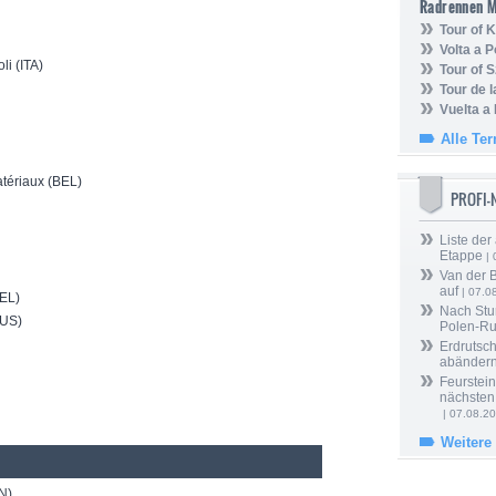
Radrennen 
Tour of
Volta a P
li (ITA)
Tour of 
Tour de 
Vuelta a
Alle Te
atériaux (BEL)
PROFI
Liste der
Etappe
| 
Van der 
auf
| 07.0
BEL)
Nach Stu
AUS)
Polen-Ru
Erdrutsch
abänder
Feurstein
nächsten
| 07.08.2
Weitere
N)