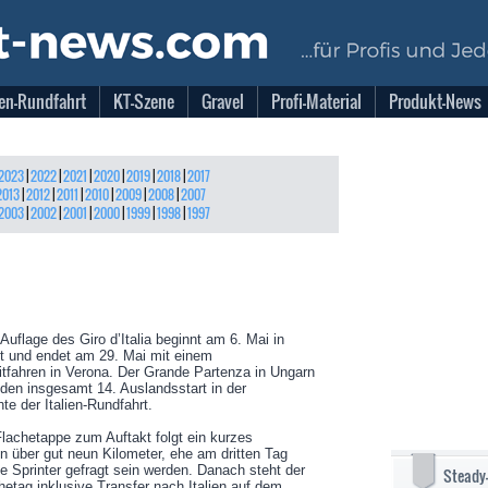
en-Rundfahrt
KT-Szene
Gravel
Profi-Material
Produkt-News
2023
|
2022
|
2021
|
2020
|
2019
|
2018
|
2017
2013
|
2012
|
2011
|
2010
|
2009
|
2008
|
2007
2003
|
2002
|
2001
|
2000
|
1999
|
1998
|
1997
 Auflage des Giro d’Italia beginnt am 6. Mai in
 und endet am 29. Mai mit einem
itfahren in Verona. Der Grande Partenza in Ungarn
 den insgesamt 14. Auslandsstart in der
te der Italien-Rundfahrt.
Flachetappe zum Auftakt folgt ein kurzes
en über gut neun Kilometer, ehe am dritten Tag
ie Sprinter gefragt sein werden. Danach steht der
Steady
hetag inklusive Transfer nach Italien auf dem