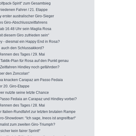
fpack-Spirit“ zum Gesamtsieg
iedenen Fahrer / 21. Etappe
y erster australischer Giro-Sieger
s Giro-Abschlusszeitfahrens
 ab 16.48 Uhr sein Maglia Rosa
it diesem Giro zufrieden sein“
y - diesmal ein Happy End in Rosa?
 auch den Schlussakkord?
ennen des Tages / 29. Mai
Taktik-Plan für Rosa auf den Punkt genau
eitfahren Hindley noch gefährden?
eber den Zoncolan“
 knacken Carapaz am Passo Fedaia
r 20. Giro-Etappe
r nutzte seine letzte Chance
asso Fedaia an Carapaz und Hindley vorbei?
ennen des Tages / 28. Mai
Italien-Rundfahrt zur letzten brutalen Rampe
-Showdown: “Ich sage, Ineos ist angreifbar!“
alist zum zweiten Giro-Triumph?
cher kein fairer Sprint!“