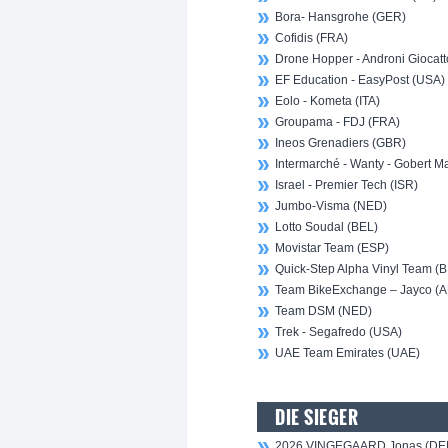
Bora- Hansgrohe (GER)
Cofidis (FRA)
Drone Hopper - Androni Giocatto
EF Education - EasyPost (USA)
Eolo - Kometa (ITA)
Groupama - FDJ (FRA)
Ineos Grenadiers (GBR)
Intermarché - Wanty - Gobert M
Israel - Premier Tech (ISR)
Jumbo-Visma (NED)
Lotto Soudal (BEL)
Movistar Team (ESP)
Quick-Step Alpha Vinyl Team (
Team BikeExchange – Jayco (
Team DSM (NED)
Trek - Segafredo (USA)
UAE Team Emirates (UAE)
DIE SIEGER
2026 VINGEGAARD Jonas (DE