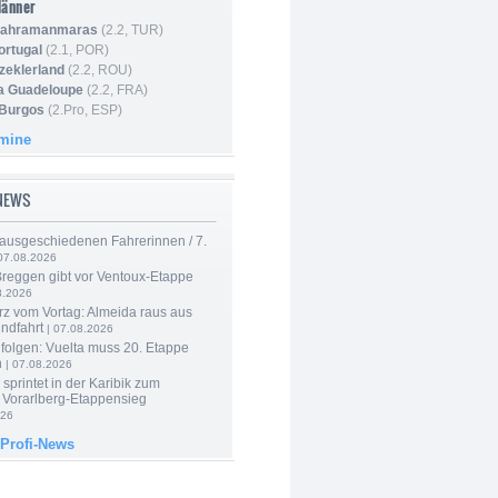
Männer
 Kahramanmaras
(2.2, TUR)
ortugal
(2.1, POR)
Szeklerland
(2.2, ROU)
la Guadeloupe
(2.2, FRA)
 Burgos
(2.Pro, ESP)
rmine
-NEWS
 ausgeschiedenen Fahrerinnen / 7.
07.08.2026
Breggen gibt vor Ventoux-Etappe
8.2026
rz vom Vortag: Almeida raus aus
ndfahrt
| 07.08.2026
folgen: Vuelta muss 20. Etappe
n
| 07.08.2026
 sprintet in der Karibik zum
 Vorarlberg-Etappensieg
026
 Profi-News