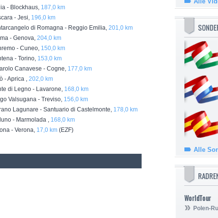
Alle Vi
ia - Blockhaus,
187,0 km
ara - Jesi,
196,0 km
SONDE
arcangelo di Romagna - Reggio Emilia,
201,0 km
ma - Genova,
204,0 km
remo - Cuneo,
150,0 km
ena - Torino,
153,0 km
arolo Canavese - Cogne,
177,0 km
 - Aprica ,
202,0 km
e di Legno - Lavarone,
168,0 km
o Valsugana - Treviso,
156,0 km
no Lagunare - Santuario di Castelmonte,
178,0 km
uno - Marmolada ,
168,0 km
ona - Verona,
17,0 km
(EZF)
Alle So
RADRE
WorldTour
Polen-Ru