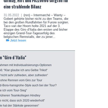
Girmay, Hirt und Pozzovivo sorgten für
eine strahlende Bilanz
31.05.2022 |
(rsn) – Intermarché – Wanty –
Gobert gehörte bisher nicht zu den Teams, die
bei den großen Rundfahrten für Furore sorgten.
Taco van der Hoorn holte 2021 auf der 3.
Etappe des Giro d’Italia den ersten und bisher
einzigen Grand-Tour-Tageserfolg des
belgischen Rennstalls, der zu jener...
Jetzt lesen
 "Giro d`Italia"
ahmen mit Individualisierungs-Optionen
: “Klar glaube ich ans Gelbe Trikot“
icht sehr zufrieden, aber zufrieden“
 ohne Rennen vom Giro zur Tour
Bora-hansgrohe-Style auch bei der Tour?
e ich vom Tour-Sieg“
 früheren Teamkollegen Hindley
 nicht, dass sich 2020 wiederholt“
 hat der Stärkste gewonnen“