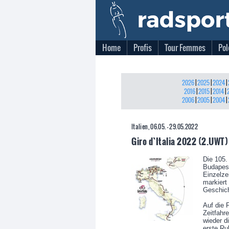
Home
Profis
Tour Femmes
Pol
2026
|
2025
|
2024
|
2016
|
2015
|
2014
|
2006
|
2005
|
2004
|
Italien, 06.05. - 29.05.2022
Giro d`Italia 2022 (2.UWT)
Die 105.
Budapest
Einzelze
markiert
Geschich
Auf die 
Zeitfahr
wieder d
erste Ru