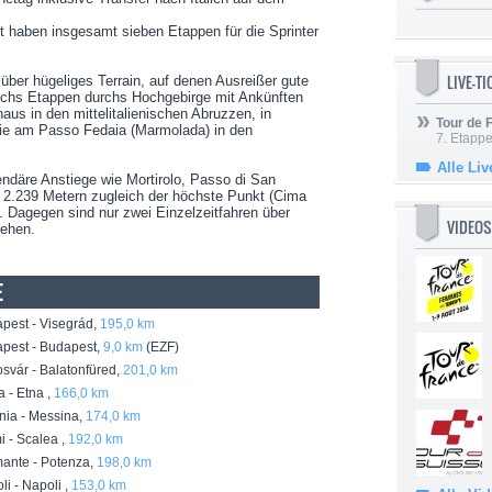
 haben insgesamt sieben Etappen für die Sprinter
LIVE-T
er hügeliges Terrain, auf denen Ausreißer gute
echs Etappen durchs Hochgebirge mit Ankünften
aus in den mittelitalienischen Abruzzen, in
Tour de
ie am Passo Fedaia (Marmolada) in den
7. Etappe
Alle Liv
däre Anstiege wie Mortirolo, Passo di San
t 2.239 Metern zugleich der höchste Punkt (Cima
2. Dagegen sind nur zwei Einzelzeitfahren über
VIDEOS
sehen.
E
est - Visegrád,
195,0 km
pest - Budapest,
9,0 km
(EZF)
vár - Balatonfüred,
201,0 km
 - Etna ,
166,0 km
ia - Messina,
174,0 km
 - Scalea ,
192,0 km
ante - Potenza,
198,0 km
i - Napoli ,
153,0 km