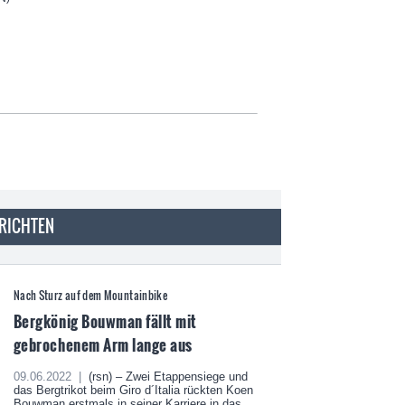
HRICHTEN
Nach Sturz auf dem Mountainbike
Bergkönig Bouwman fällt mit
gebrochenem Arm lange aus
09.06.2022 |
(rsn) – Zwei Etappensiege und
das Bergtrikot beim Giro d´Italia rückten Koen
Bouwman erstmals in seiner Karriere in das