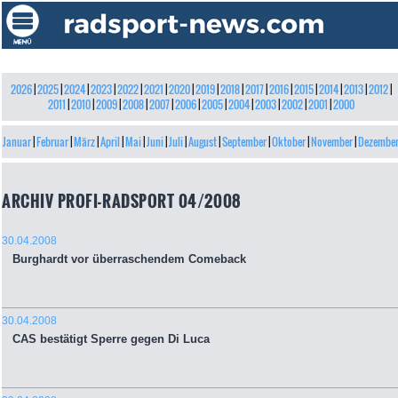
2026
|
2025
|
2024
|
2023
|
2022
|
2021
|
2020
|
2019
|
2018
|
2017
|
2016
|
2015
|
2014
|
2013
|
2012
|
2011
|
2010
|
2009
|
2008
|
2007
|
2006
|
2005
|
2004
|
2003
|
2002
|
2001
|
2000
Januar
|
Februar
|
März
|
April
|
Mai
|
Juni
|
Juli
|
August
|
September
|
Oktober
|
November
|
Dezembe
ARCHIV PROFI-RADSPORT 04/2008
30.04.2008
Burghardt vor überraschendem Comeback
30.04.2008
CAS bestätigt Sperre gegen Di Luca