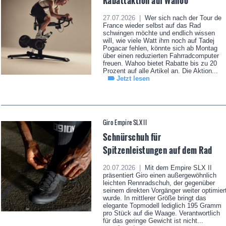
Rabattaktion auf Wahoo
27.07.2026 |
Wer sich nach der Tour de
France wieder selbst auf das Rad
schwingen möchte und endlich wissen
will, wie viele Watt ihm noch auf Tadej
Pogacar fehlen, könnte sich ab Montag
über einen reduzierten Fahrradcomputer
freuen. Wahoo bietet Rabatte bis zu 20
Prozent auf alle Artikel an. Die Aktion...
Jetzt lesen
Giro Empire SLX II
Schnürschuh für
Spitzenleistungen auf dem Rad
20.07.2026 |
Mit dem Empire SLX II
präsentiert Giro einen außergewöhnlich
leichten Rennradschuh, der gegenüber
seinem direkten Vorgänger weiter optimier
wurde. In mittlerer Größe bringt das
elegante Topmodell lediglich 195 Gramm
pro Stück auf die Waage. Verantwortlich
für das geringe Gewicht ist nicht...