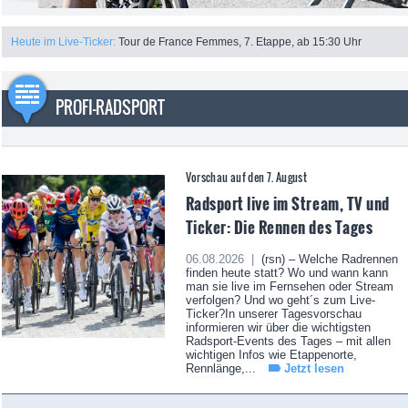
Niedermaier als Edelhelferin: “Es ging nicht anders!“
Heute im Live-Ticker:
Tour de France Femmes, 7. Etappe, ab 15:30 Uhr
Am Ventoux wieder in Reussers Diensten
“Nicht ideal gesprintet“: Lippert verpasst in Tournon Etappensieg
PROFI-RADSPORT
Während sie gestern noch als Helferin agiert hatte, bekam Liane Lippert
(Movistar) auf der 6. Etappe der Tour de France Femmes 2026 selbst die
Chance auf einen Etappensieg. Die Friedrichshafenerin war im Sprint der
achtköpfigen Spitzengruppe am Ende jedoch
Jetzt lesen
Longo Borghini spart vor Ventoux nichts: “Gebe einen Sch...“
Vorschau auf den 7. August
Radsport live im Stream, TV und
Ticker: Die Rennen des Tages
06.08.2026 |
(rsn) – Welche Radrennen
finden heute statt? Wo und wann kann
man sie live im Fernsehen oder Stream
verfolgen? Und wo geht´s zum Live-
Ticker?In unserer Tagesvorschau
informieren wir über die wichtigsten
Radsport-Events des Tages – mit allen
wichtigen Infos wie Etappenorte,
Rennlänge,...
Jetzt lesen