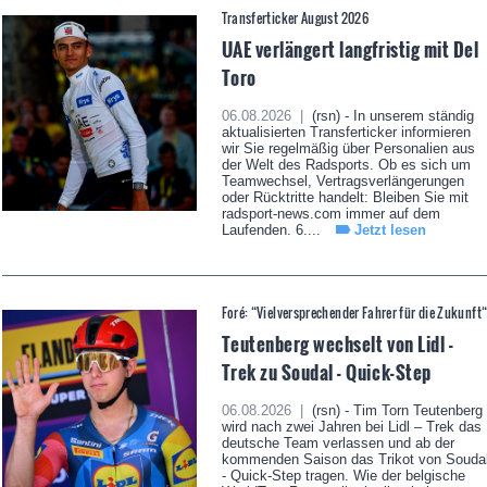
Transferticker August 2026
UAE verlängert langfristig mit Del
Toro
06.08.2026 |
(rsn) - In unserem ständig
aktualisierten Transferticker informieren
wir Sie regelmäßig über Personalien aus
der Welt des Radsports. Ob es sich um
Teamwechsel, Vertragsverlängerungen
oder Rücktritte handelt: Bleiben Sie mit
radsport-news.com immer auf dem
Laufenden. 6....
Jetzt lesen
Foré: “Vielversprechender Fahrer für die Zukunft
Teutenberg wechselt von Lidl -
Trek zu Soudal - Quick-Step
06.08.2026 |
(rsn) - Tim Torn Teutenberg
wird nach zwei Jahren bei Lidl – Trek das
deutsche Team verlassen und ab der
kommenden Saison das Trikot von Souda
- Quick-Step tragen. Wie der belgische