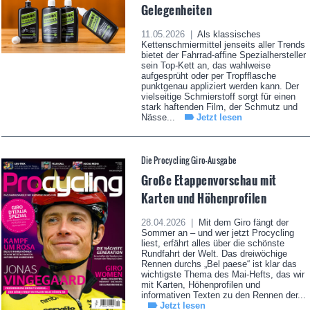
Gelegenheiten
11.05.2026 |
Als klassisches
Kettenschmiermittel jenseits aller Trends
bietet der Fahrrad-affine Spezialhersteller
sein Top-Kett an, das wahlweise
aufgesprüht oder per Tropfflasche
punktgenau appliziert werden kann. Der
vielseitige Schmierstoff sorgt für einen
stark haftenden Film, der Schmutz und
Nässe...
Jetzt lesen
Die Procycling Giro-Ausgabe
Große Etappenvorschau mit
Karten und Höhenprofilen
28.04.2026 |
Mit dem Giro fängt der
Sommer an – und wer jetzt Procycling
liest, erfährt alles über die schönste
Rundfahrt der Welt. Das dreiwöchige
Rennen durchs „Bel paese“ ist klar das
wichtigste Thema des Mai-Hefts, das wir
mit Karten, Höhenprofilen und
informativen Texten zu den Rennen der...
Jetzt lesen