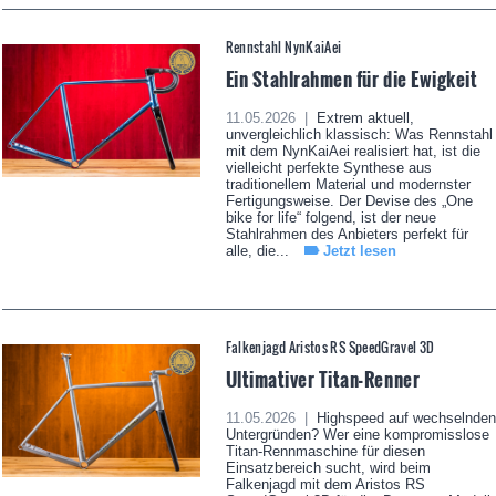
Rennstahl NynKaiAei
Ein Stahlrahmen für die Ewigkeit
11.05.2026 |
Extrem aktuell,
unvergleichlich klassisch: Was Rennstahl
mit dem NynKaiAei realisiert hat, ist die
vielleicht perfekte Synthese aus
traditionellem Material und modernster
Fertigungsweise. Der Devise des „One
bike for life“ folgend, ist der neue
Stahlrahmen des Anbieters perfekt für
alle, die...
Jetzt lesen
Falkenjagd Aristos RS SpeedGravel 3D
Ultimativer Titan-Renner
11.05.2026 |
Highspeed auf wechselnden
Untergründen? Wer eine kompromisslose
Titan-Rennmaschine für diesen
Einsatzbereich sucht, wird beim
Falkenjagd mit dem Aristos RS