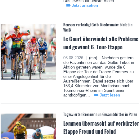
Das jeweils aktuellste Video...
Jetzt ansehen
Reusser verteidigt Gelb, Niedermaier bleibt in
Weiß
Le Court überwindet alle Probleme
und gewinnt 6. Tour-Etappe
06.08.2026 |
(rsn) – Nachdem gestern
die Favoritinnen auf das Gelbe Trikot in
Aktion getreten waren, wurde die 6.
Etappe der Tour de France Femmes zu
einer Angelegenheit für die
Ausreißerinnen. Dabei setzte sich über
153,4 Kilometer von Montbrison nach
Tournon-sur-Rhone im Sprint einer
achtköpfigen...
Jetzt lesen
Tagesvierter Brenner nun Gesamtdritter in Polen
Lemmen überrascht auf verkürzte
Etappe Freund und Feind