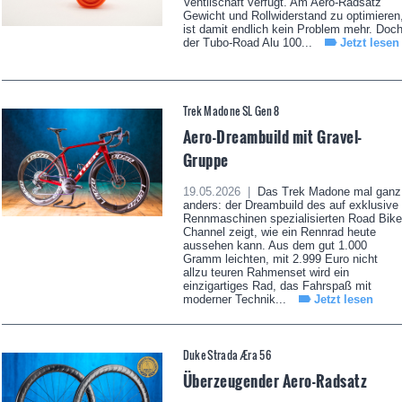
Ventilschaft verfügt. Am Aero-Radsatz
Gewicht und Rollwiderstand zu optimieren
ist damit endlich kein Problem mehr. Doc
der Tubo-Road Alu 100...
Jetzt lesen
Trek Madone SL Gen 8
Aero-Dreambuild mit Gravel-
Gruppe
19.05.2026 |
Das Trek Madone mal ganz
anders: der Dreambuild des auf exklusive
Rennmaschinen spezialisierten Road Bike
Channel zeigt, wie ein Rennrad heute
aussehen kann. Aus dem gut 1.000
Gramm leichten, mit 2.999 Euro nicht
allzu teuren Rahmenset wird ein
einzigartiges Rad, das Fahrspaß mit
moderner Technik...
Jetzt lesen
Duke Strada Æra 56
Überzeugender Aero-Radsatz