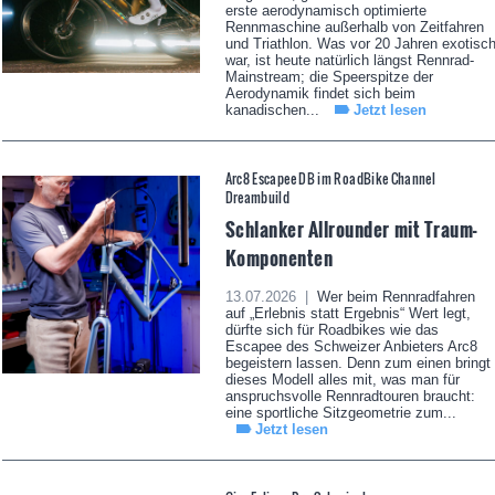
erste aerodynamisch optimierte
Rennmaschine außerhalb von Zeitfahren
und Triathlon. Was vor 20 Jahren exotisc
war, ist heute natürlich längst Rennrad-
Mainstream; die Speerspitze der
Aerodynamik findet sich beim
kanadischen...
Jetzt lesen
Arc8 Escapee DB im RoadBike Channel
Dreambuild
Schlanker Allrounder mit Traum-
Komponenten
13.07.2026 |
Wer beim Rennradfahren
auf „Erlebnis statt Ergebnis“ Wert legt,
dürfte sich für Roadbikes wie das
Escapee des Schweizer Anbieters Arc8
begeistern lassen. Denn zum einen bringt
dieses Modell alles mit, was man für
anspruchsvolle Rennradtouren braucht:
eine sportliche Sitzgeometrie zum...
Jetzt lesen