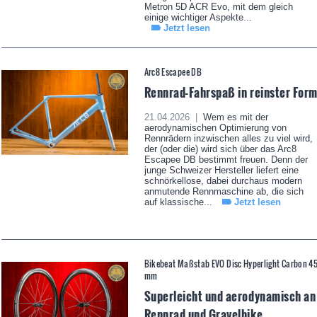
Metron 5D ACR Evo, mit dem gleich
einige wichtiger Aspekte...
Jetzt lesen
Arc8 Escapee DB
Rennrad-Fahrspaß in reinster For
21.04.2026 |
Wem es mit der
aerodynamischen Optimierung von
Rennrädern inzwischen alles zu viel wird,
der (oder die) wird sich über das Arc8
Escapee DB bestimmt freuen. Denn der
junge Schweizer Hersteller liefert eine
schnörkellose, dabei durchaus modern
anmutende Rennmaschine ab, die sich
auf klassische...
Jetzt lesen
Bikebeat Maßstab EVO Disc Hyperlight Carbon 4
mm
Superleicht und aerodynamisch an
Rennrad und Gravelbike