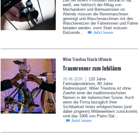
Zeit bei einem Profiteam verbracht hat,
weiß, wie hektisch der Alltag von
Mechanikern und Betreuerinnen ist.
Abends müssen die Rennmaschinen
gereinigt und Waschmaschinen mit den
Wäschenetzen der Fahrerinnen und Fahre
beladen werden, vorm Start müssen
Dutzende...
Jetzt lesen
Wilier Triestina Filante Ultimate
Traumrenner zum Jubiläum
26.06.2026 |
120 Jahre
Fahrradproduktion, 80 Jahre
Radrennsport: Wilier Triestina ist ohne
Zweifel einer der traditionsreichsten
Namen in der italienischen Szene. Auch
wenn die Firma bezüglich ihrer
Sichtbarkeit hinter erfolgreicheren (und
dabei jüngeren) Mitbewerbern zurücksteht
sind das 1906 von Pietro Dal...
Jetzt lesen