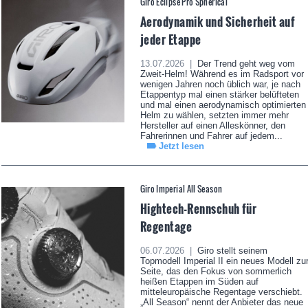
Giro Eclipse Pro Spherical
Aerodynamik und Sicherheit auf
jeder Etappe
13.07.2026 |
Der Trend geht weg vom
Zweit-Helm! Während es im Radsport vor
wenigen Jahren noch üblich war, je nach
Etappentyp mal einen stärker belüfteten
und mal einen aerodynamisch optimierten
Helm zu wählen, setzten immer mehr
Hersteller auf einen Alleskönner, den
Fahrerinnen und Fahrer auf jedem...
Jetzt lesen
Giro Imperial All Season
Hightech-Rennschuh für
Regentage
06.07.2026 |
Giro stellt seinem
Topmodell Imperial II ein neues Modell zu
Seite, das den Fokus von sommerlich
heißen Etappen im Süden auf
mitteleuropäische Regentage verschiebt.
„All Season“ nennt der Anbieter das neue