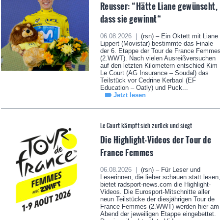
Reusser: “Hätte Liane gewünscht,
dass sie gewinnt“
06.08.2026 |
(rsn) – Ein Oktett mit Liane
Lippert (Movistar) bestimmte das Finale
der 6. Etappe der Tour de France Femme
(2.WWT). Nach vielen Ausreißversuchen
auf den letzten Kilometern entschied Kim
Le Court (AG Insurance – Soudal) das
Teilstück vor Cedrine Kerbaol (EF
Education – Oatly) und Puck...
Jetzt lesen
Le Court kämpft sich zurück und siegt
Die Highlight-Videos der Tour de
France Femmes
06.08.2026 |
(rsn) – Für Leser und
Leserinnen, die lieber schauen statt lesen
bietet radsport-news.com die Highlight-
Videos. Die Eurosport-Mitschnitte aller
neun Teilstücke der diesjährigen Tour de
France Femmes (2.WWT) werden hier am
Abend der jeweiligen Etappe eingebettet.