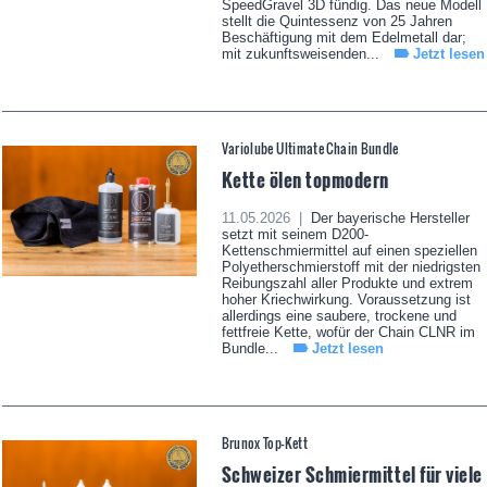
SpeedGravel 3D fündig. Das neue Modell
stellt die Quintessenz von 25 Jahren
Beschäftigung mit dem Edelmetall dar;
mit zukunftsweisenden...
Jetzt lesen
Variolube Ultimate Chain Bundle
Kette ölen topmodern
11.05.2026 |
Der bayerische Hersteller
setzt mit seinem D200-
Kettenschmiermittel auf einen speziellen
Polyetherschmierstoff mit der niedrigsten
Reibungszahl aller Produkte und extrem
hoher Kriechwirkung. Voraussetzung ist
allerdings eine saubere, trockene und
fettfreie Kette, wofür der Chain CLNR im
Bundle...
Jetzt lesen
Brunox Top-Kett
Schweizer Schmiermittel für viele