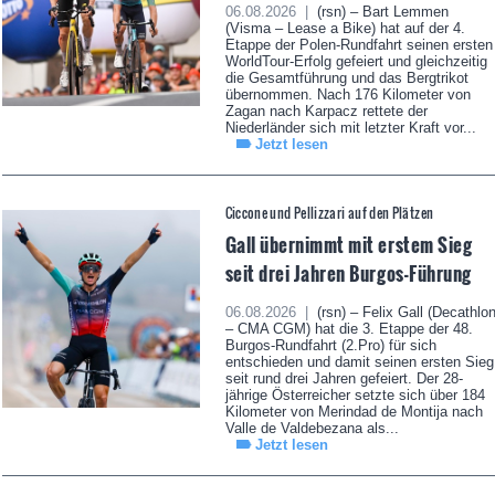
06.08.2026 |
(rsn) – Bart Lemmen
(Visma – Lease a Bike) hat auf der 4.
Etappe der Polen-Rundfahrt seinen ersten
WorldTour-Erfolg gefeiert und gleichzeitig
die Gesamtführung und das Bergtrikot
übernommen. Nach 176 Kilometer von
Zagan nach Karpacz rettete der
Niederländer sich mit letzter Kraft vor...
Jetzt lesen
Ciccone und Pellizzari auf den Plätzen
Gall übernimmt mit erstem Sieg
seit drei Jahren Burgos-Führung
06.08.2026 |
(rsn) – Felix Gall (Decathlo
– CMA CGM) hat die 3. Etappe der 48.
Burgos-Rundfahrt (2.Pro) für sich
entschieden und damit seinen ersten Sieg
seit rund drei Jahren gefeiert. Der 28-
jährige Österreicher setzte sich über 184
Kilometer von Merindad de Montija nach
Valle de Valdebezana als...
Jetzt lesen