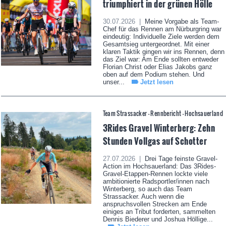
triumphiert in der grünen Hölle
30.07.2026 |
Meine Vorgabe als Team-
Chef für das Rennen am Nürburgring war
eindeutig: Individuelle Ziele werden dem
Gesamtsieg untergeordnet. Mit einer
klaren Taktik gingen wir ins Rennen, denn
das Ziel war: Am Ende sollten entweder
Florian Christ oder Elias Jakobs ganz
oben auf dem Podium stehen. Und
unser...
Jetzt lesen
Team Strassacker - Rennbericht - Hochsauerland
3Rides Gravel Winterberg: Zehn
Stunden Vollgas auf Schotter
27.07.2026 |
Drei Tage feinste Gravel-
Action im Hochsauerland: Das 3Rides-
Gravel-Etappen-Rennen lockte viele
ambitionierte Radsportler/innen nach
Winterberg, so auch das Team
Strassacker. Auch wenn die
anspruchsvollen Strecken am Ende
einiges an Tribut forderten, sammelten
Dennis Biederer und Joshua Höllige...