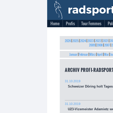
Home
Profis
Tour Femmes
Pol
2026
|
2025
|
2024
|
2023
|
2022
|
2021
|
20
2009
|
2008
|
2007
|
2
Januar
|
Februar
|
März
|
April
|
Mai
|
Ju
ARCHIV PROFI-RADSPORT
31.10.2019
Schweizer Döring holt Tagess
31.10.2019
U23-Vizemeister Adamietz we