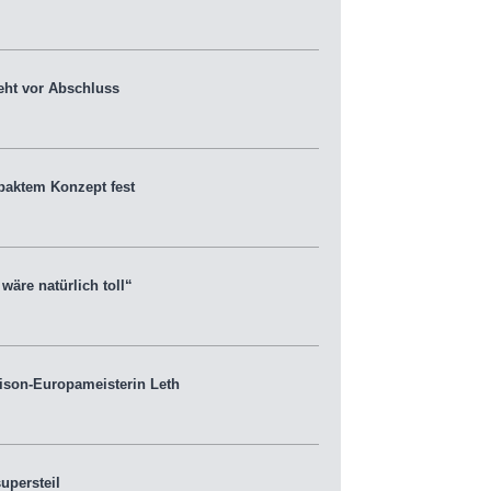
eht vor Abschluss
paktem Konzept fest
äre natürlich toll“
ison-Europameisterin Leth
upersteil