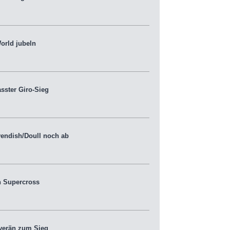
orld jubeln
ster Giro-Sieg
endish/Doull noch ab
 Supercross
verän zum Sieg