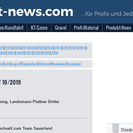
en-Rundfahrt
KT-Szene
Gravel
Profi-Material
Produkt-News
20
|
2019
|
2018
|
2017
|
2016
|
2015
|
2014
|
2013
|
2012
|
2011
|
2010
|
006
|
2005
|
2004
|
2003
|
2002
|
2001
|
2000
ni
|
Juli
|
August
|
September
|
Oktober
|
November
|
Dezember
 10/2019
ieg, Landsmann Plattner Dritter
chselt zum Team Sauerland
Steady