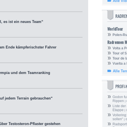
Alle Vi
RADRE
, es ist ein neues Team“
WorldTour
Polen-Ru
Radrennen 
m Ende kämpferischster Fahrer
Volta a P
Tour of 
Tour de 
Vuelta a
Alle Te
lympia und dem Teamranking
PROFI
Godon fu
uf jedem Terrain gebrauchen“
Rippen
| 
Liste der
Etappe
| 
Vollering
sollen“
| 
er Testosteron-Pflaster gestehen
Radsport 