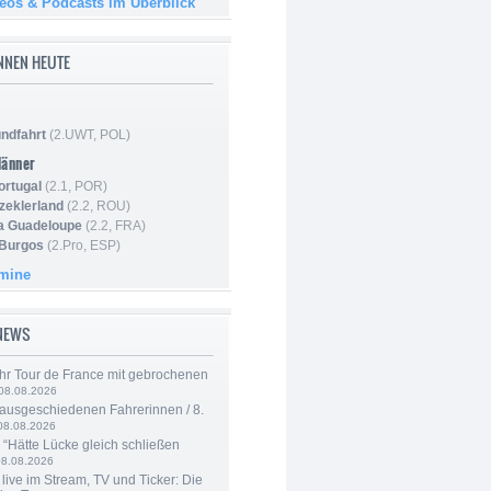
deos & Podcasts im Überblick
NNEN HEUTE
ndfahrt
(2.UWT, POL)
Männer
ortugal
(2.1, POR)
Szeklerland
(2.2, ROU)
la Guadeloupe
(2.2, FRA)
 Burgos
(2.Pro, ESP)
rmine
-NEWS
hr Tour de France mit gebrochenen
08.08.2026
 ausgeschiedenen Fahrerinnen / 8.
08.08.2026
: “Hätte Lücke gleich schließen
08.08.2026
live im Stream, TV und Ticker: Die