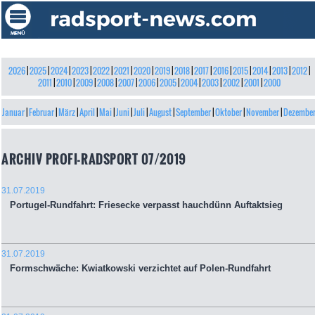
2026
|
2025
|
2024
|
2023
|
2022
|
2021
|
2020
|
2019
|
2018
|
2017
|
2016
|
2015
|
2014
|
2013
|
2012
|
2011
|
2010
|
2009
|
2008
|
2007
|
2006
|
2005
|
2004
|
2003
|
2002
|
2001
|
2000
Januar
|
Februar
|
März
|
April
|
Mai
|
Juni
|
Juli
|
August
|
September
|
Oktober
|
November
|
Dezembe
ARCHIV PROFI-RADSPORT 07/2019
31.07.2019
Portugel-Rundfahrt: Friesecke verpasst hauchdünn Auftaktsieg
31.07.2019
Formschwäche: Kwiatkowski verzichtet auf Polen-Rundfahrt