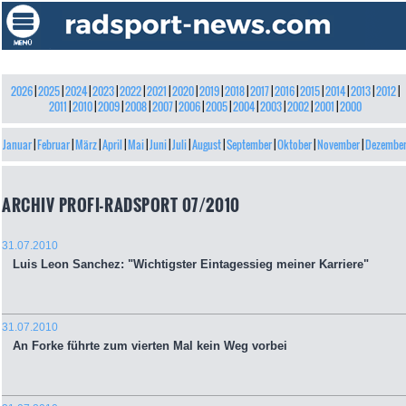
2026
|
2025
|
2024
|
2023
|
2022
|
2021
|
2020
|
2019
|
2018
|
2017
|
2016
|
2015
|
2014
|
2013
|
2012
|
2011
|
2010
|
2009
|
2008
|
2007
|
2006
|
2005
|
2004
|
2003
|
2002
|
2001
|
2000
Januar
|
Februar
|
März
|
April
|
Mai
|
Juni
|
Juli
|
August
|
September
|
Oktober
|
November
|
Dezembe
ARCHIV PROFI-RADSPORT 07/2010
31.07.2010
Luis Leon Sanchez: "Wichtigster Eintagessieg meiner Karriere"
31.07.2010
An Forke führte zum vierten Mal kein Weg vorbei